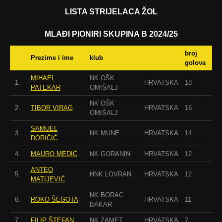
LISTA STRIJELACA ŽOL
MLAĐI PIONIRI SKUPINA B 2024/25
broj
Prezime i ime
klub
golova
MIHAEL
NK OŠK
1.
HRVATSKA
18
PATEKAR
OMIŠALJ
NK OŠK
2.
TIBOR VIRAG
HRVATSKA
16
OMIŠALJ
SAMUEL
3.
NK MUNE
HRVATSKA
14
DORIČIĆ
4.
MAURO MEDIĆ
NK GORANIN
HRVATSKA
12
ANTEO
5.
HNK LOVRAN
HRVATSKA
12
MATIJEVIĆ
NK BORAC
6.
ROKO ŠEGOTA
HRVATSKA
11
BAKAR
7.
FILIP ŠTEFAN
NK ZAMET
HRVATSKA
7