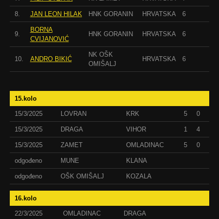
8.
JAN LEON HILAK
HNK GORANIN
HRVATSKA
6
BORNA
9.
HNK GORANIN
HRVATSKA
6
CVIJANOVIĆ
NK OŠK
10.
ANDRO BIKIĆ
HRVATSKA
6
OMIŠALJ
15.kolo
15/3/2025
LOVRAN
KRK
5
0
15/3/2025
DRAGA
VIHOR
1
4
15/3/2025
ZAMET
OMLADINAC
5
0
odgođeno
MUNE
KLANA
odgođeno
OŠK OMIŠALJ
KOZALA
16.kolo
22/3/2025
OMLADINAC
DRAGA