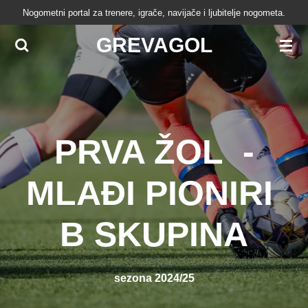
Nogometni portal za trenere, igrače, navijače i ljubitelje nogometa.
Skip
to
GREVAGOL
main
content
PRVA ŽOL -
MLAĐI PIONIRI
B SKUPINA
sezona 2024/25