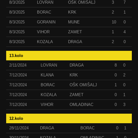
8/3/2025
LOVRAN
OŠK OMIŠALJ
3
7
8/3/2025
BORAC
KRK
2
1
8/3/2025
GORANIN
MUNE
10
0
8/3/2025
VIHOR
ZAMET
1
4
8/3/2025
KOZALA
DRAGA
2
0
13.kolo
2/11/2024
LOVRAN
DRAGA
8
0
7/12/2024
KLANA
KRK
0
2
7/12/2024
BORAC
OŠK OMIŠALJ
1
0
7/12/2024
KOZALA
ZAMET
0
1
7/12/2024
VIHOR
OMLADINAC
0
3
12.kolo
28/11/2024
DRAGA
BORAC
0
1
30/11/2024
KOZALA
OMLADINAC
1
0