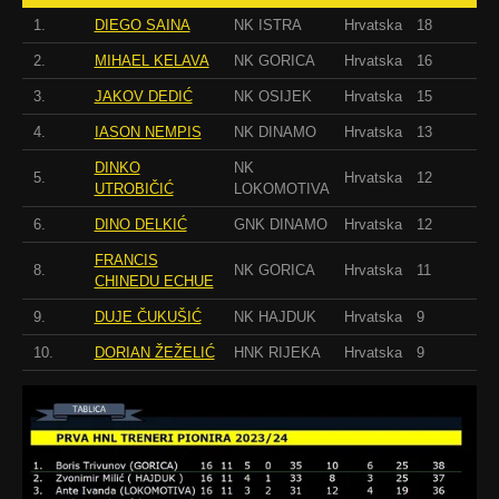
1.
DIEGO SAINA
NK ISTRA
Hrvatska
18
2.
MIHAEL KELAVA
NK GORICA
Hrvatska
16
3.
JAKOV DEDIĆ
NK OSIJEK
Hrvatska
15
4.
IASON NEMPIS
NK DINAMO
Hrvatska
13
DINKO
NK
5.
Hrvatska
12
UTROBIČIĆ
LOKOMOTIVA
6.
DINO DELKIĆ
GNK DINAMO
Hrvatska
12
FRANCIS
8.
NK GORICA
Hrvatska
11
CHINEDU ECHUE
9.
DUJE ČUKUŠIĆ
NK HAJDUK
Hrvatska
9
10.
DORIAN ŽEŽELIĆ
HNK RIJEKA
Hrvatska
9