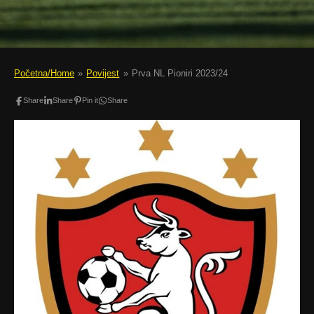
Početna/Home
»
Povijest
»
Prva NL Pioniri 2023/24
Share
Share
Pin it
Share