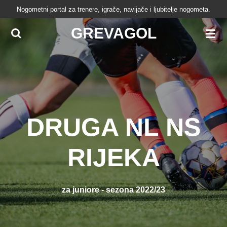
Nogometni portal za trenere, igrače, navijače i ljubitelje nogometa.
Skip
to
GREVAGOL
main
content
DRUGA NL NS
RIJEKA
za juniore - sezona 2022/23