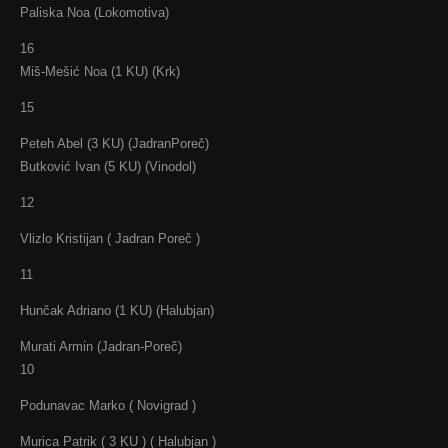
Paliska Noa (Lokomotiva)
16
Miš-Mešić Noa (1 KU) (Krk)
15
Peteh Abel (3 KU) (JadranPoreč)
Butković Ivan (5 KU) (Vinodol)
12
Vlizlo Kristijan ( Jadran Poreč )
11
Hunčak Adriano (1 KU) (Halubjan)
Murati Armin (Jadran-Poreč)
10
Podunavac Marko ( Novigrad )
Murica Patrik ( 3 KU ) ( Halubjan )