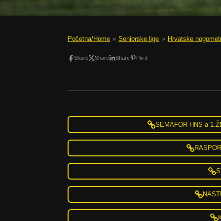
Početna/Home
»
Seniorske lige
»
Hrvatske nogometn
Share
Share
Share
Pin it
SEMAFOR HNS-a 1.
RASPORE
S
NAST