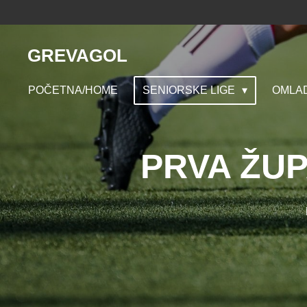
Skip
to
main
GREVAGOL
content
POČETNA/HOME
SENIORSKE LIGE
OMLAD
PRVA ŽU