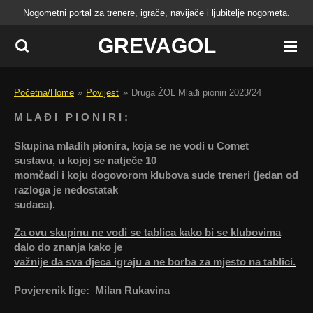
Nogometni portal za trenere, igrače, navijače i ljubitelje nogometa.
Skip
to
GREVAGOL
main
content
Početna/Home
»
Povijest
»
Druga ŽOL Mlađi pioniri 2023/24
M L A Đ I
P I O N I R I :
S
kupin
a
mlađih
pionira
, koja se ne vodi u Comet
sustavu
,
u kojoj se
natječe
10
momčadi
i
koju
dogovorom
klubova
sude
treneri
(jedan
od
razloga
je
nedosta
tak
sudaca)
.
Za ovu skupinu ne vodi se tablica kako bi se klubovima
dalo do znanja kako je
važnije da sva djeca igraju a ne borba za mjesto na tablici.
Povjerenik lige: Milan Rukavina