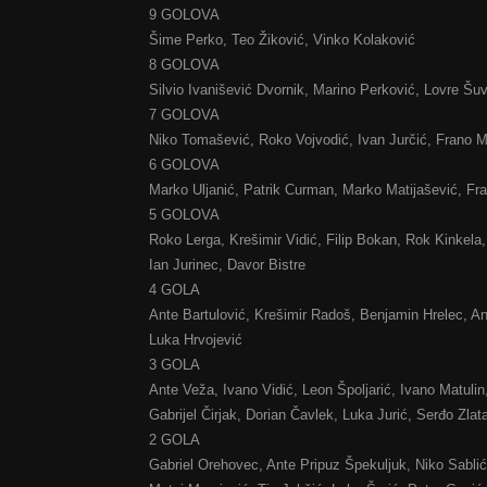
9 GOLOVA
Šime Perko, Teo Žiković, Vinko Kolaković
8 GOLOVA
Silvio Ivanišević Dvornik, Marino Perković, Lovre Šu
7 GOLOVA
Niko Tomašević, Roko Vojvodić, Ivan Jurčić, Frano M
6 GOLOVA
Marko Uljanić, Patrik Curman, Marko Matijašević, Fra
5 GOLOVA
Roko Lerga, Krešimir Vidić, Filip Bokan, Rok Kinkela,
Ian Jurinec, Davor Bistre
4 GOLA
Ante Bartulović, Krešimir Radoš, Benjamin Hrelec, Ant
Luka Hrvojević
3 GOLA
Ante Veža, Ivano Vidić, Leon Špoljarić, Ivano Matulin,
Gabrijel Čirjak, Dorian Čavlek, Luka Jurić, Serđo Zlat
2 GOLA
Gabriel Orehovec, Ante Pripuz Špekuljuk, Niko Sablić