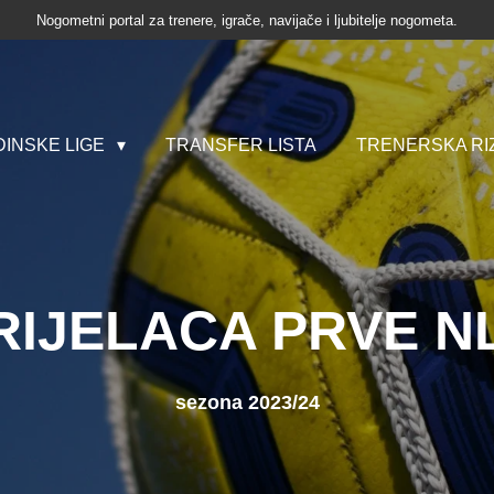
Nogometni portal za trenere, igrače, navijače i ljubitelje nogometa.
INSKE LIGE
TRANSFER LISTA
TRENERSKA RI
RIJELACA PRVE N
sezona 2023/24