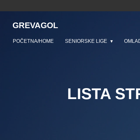
Skip
to
main
GREVAGOL
content
POČETNA/HOME
SENIORSKE LIGE
OMLAD
LISTA ST