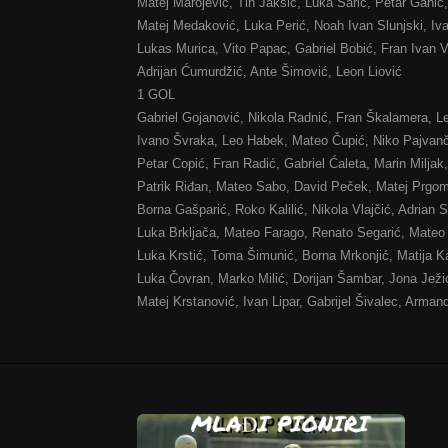
Matej Marojević, Tin Jakšić, Luka Šarić, Petar Ganić, 
Matej Medaković, Luka Perić, Noah Ivan Slunjski, Ivan
Lukas Murica, Vito Papac, Gabriel Bobić, Fran Ivan V
Adrijan Ćumurdžić, Ante Šimović, Leon Liović
1 GOL
Gabriel Gojanović, Nikola Radnić, Fran Škalamera, Le
Ivano Švraka, Leo Habek, Mateo Čupić, Niko Pajvanči
Petar Copić, Fran Radić, Gabriel Ćaleta, Marin Miljak
Patrik Riđan, Mateo Sabo, David Peček, Matej Prgom
Borna Gašparić, Roko Kalilić, Nikola Vlajčić, Adrian 
Luka Brkljača, Mateo Farago, Renato Segarić, Mateo J
Luka Krstić, Toma Šimunić, Borna Mrkonjić, Matija Kab
Luka Čovran, Marko Milić, Dorijan Šambar, Jona Ježi
Matej Krstanović, Ivan Lipar, Gabrijel Šivalec, Arman