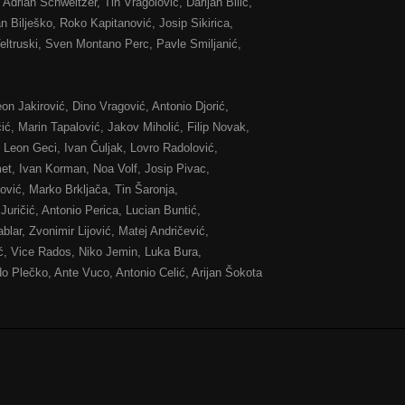
Adrian Schweitzer, Tin Vragolović, Darijan Bilić,
 Bilješko, Roko Kapitanović, Josip Sikirica,
eltruski, Sven Montano Perc, Pavle Smiljanić,
on Jakirović, Dino Vragović, Antonio Djorić,
ć, Marin Tapalović, Jakov Miholić, Filip Novak,
, Leon Geci, Ivan Čuljak, Lovro Radolović,
et, Ivan Korman, Noa Volf, Josip Pivac,
Sović, Marko Brkljača, Tin Šaronja,
uričić, Antonio Perica, Lucian Buntić,
lar, Zvonimir Lijović, Matej Andričević,
ć, Vice Rados, Niko Jemin, Luka Bura,
do Plečko, Ante Vuco, Antonio Celić, Arijan Šokota