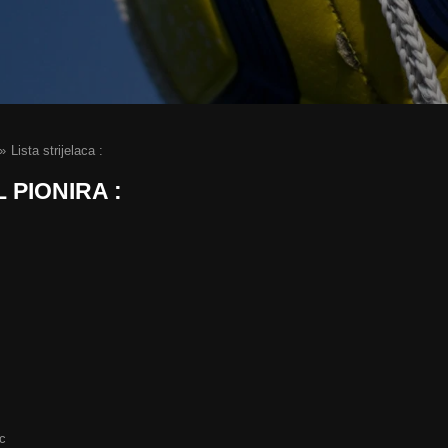
»
Lista strijelaca :
 PIONIRA :
ac