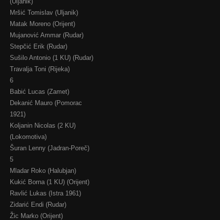
(Uljanik)
Mršić Tomislav (Uljanik)
Matak Moreno (Orijent)
Mujanović Ammar (Rudar)
Stepčić Erik (Rudar)
Sušilo Antonio (1 KU) (Rudar)
Travalja Toni (Rijeka)
6
Babić Lucas (Zamet)
Dekanić Mauro (Pomorac
1921)
Koljanin Nicolas (2 KU)
(Lokomotiva)
Šuran Lenny (Jadran-Poreč)
5
Mladar Roko (Halubjan)
Kukić Borna (1 KU) (Orijent)
Ravlić Lukas (Istra 1961)
Zidarić Endi (Rudar)
Žic Marko (Orijent)