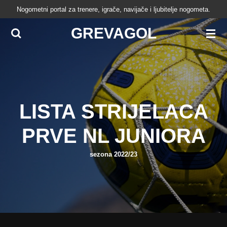
Nogometni portal za trenere, igrače, navijače i ljubitelje nogometa.
Skip
to
GREVAGOL
main
content
LISTA STRIJELACA
PRVE NL JUNIORA
sezona 2022/23