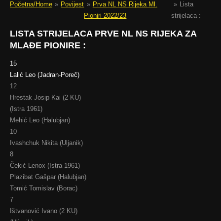
Početna/Home
»
Povijest
»
Prva NL NS Rijeka Ml.
»
Lista
Pioniri 2022/23
strijelaca :
LISTA STRIJELACA PRVE NL NS RIJEKA ZA
MLAĐE PIONIRE :
15
Lalić Leo (Jadran-Poreč)
12
Hrestak Josip Kai (2 KU)
(Istra 1961)
Mehić Leo (Halubjan)
10
Ivashchuk Nikita (Uljanik)
8
Čekić Lenox (Istra 1961)
Plazibat Gašpar (Halubjan)
Tomić Tomislav (Borac)
7
Ištvanović Ivano (2 KU)