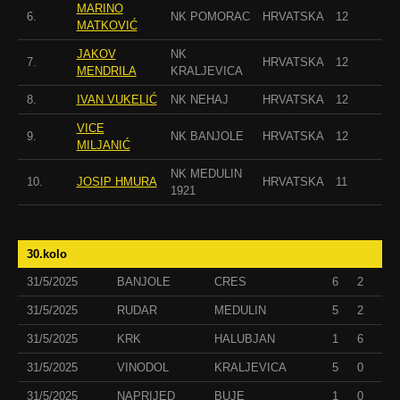
MARINO
6.
NK POMORAC
HRVATSKA
12
MATKOVIĆ
JAKOV
NK
7.
HRVATSKA
12
MENDRILA
KRALJEVICA
8.
IVAN VUKELIĆ
NK NEHAJ
HRVATSKA
12
VICE
9.
NK BANJOLE
HRVATSKA
12
MILJANIĆ
NK MEDULIN
10.
JOSIP HMURA
HRVATSKA
11
1921
30.kolo
31/5/2025
BANJOLE
CRES
6
2
31/5/2025
RUDAR
MEDULIN
5
2
31/5/2025
KRK
HALUBJAN
1
6
31/5/2025
VINODOL
KRALJEVICA
5
0
31/5/2025
NAPRIJED
BUJE
1
0