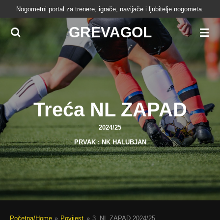
Nogometni portal za trenere, igrače, navijače i ljubitelje nogometa.
Skip
to
GREVAGOL
main
content
Treća NL ZAPAD
2024/25
PRVAK : NK HALUBJAN
Početna/Home
»
Povijest
»
3. NL ZAPAD 2024/25