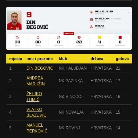
mjesto
ime i prezime
klub
država
golova
1.
DIN BEGOVIĆ
NK HALUBJAN
HRVATSKA
21
ANDREA
2.
NK PAZINKA
HRVATSKA
17
MARUŽIN
ŽELJKO
3.
NK VINODOL
HRVATSKA
16
TOMIĆ
VLATKO
4,
NK NOVALJA
HRVATSKA
15
BLAŽEVIĆ
MANUEL
5.
NK ROVINJ
HRVATSKA
14
PERKOVIĆ