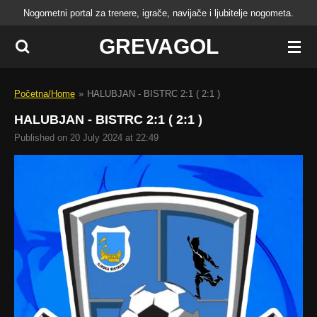
Nogometni portal za trenere, igrače, navijače i ljubitelje nogometa.
Skip
to
GREVAGOL
main
content
Početna/Home
»
HALUBJAN - BISTRC 2:1 ( 2:1 )
HALUBJAN - BISTRC 2:1 ( 2:1 )
Published on 20 July 2024 at 22:49