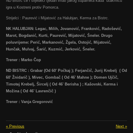
ND Bistrc će i slijedeći tjedan imati jakog suparnika kada utakmicu
igra u Kostreni protiv Pomorca.
Strijelci : Paurević i Mijatović za Halubjan, Kerma za Bistrc.
NK HALUBJAN:
Legac, Milih, Jovanović, Franković, Radošević,
Marot, Bogdanić, Kurti, Paurević, Mijatović, Šneler. Drugo
poluvrijeme: Perić, Markanović, Žgela, Ostojić, Mijatović,
Hunčak, Mulvaj, Šarić, Kuzmić, Jerković, Šneler.
Trener : Marko Čop
ND BISTRC : Grabar (Od 60' Počkaj ); Ferjančič, Jurij Krebelj ( Od
60' Žnidarič ), Mivec, Gombač ( Od 46' Mahne ); Domen Ujčič,
Timotej Krebelj, Šircelj ( Od 46' Berisha ) ; Kašovski, Kerma i
Možina ( Od 46' Lavrenčič )
Trener : Vanja Gregorović
«
Previous
Next
»