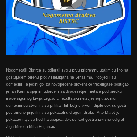
Nogometaši Bistrca su odigrali svoju prvu pripremnu utakmicu i to na
gostujućem terenu protiv Halubjana na Brnasima. Pobijedili su
domaćini , a jedini gol za novopečene slovenske trećeligaše postigao
je Ian Kerma sjajnim udarcem sa dvadesetpet metara pod prečku
inače sigurnog Livija Legca. U rezultatski neizvjesnoj utakmici
domaćini su stvorili više prilika i bili bolji u prvom dijelu dok su gosti
povremeno prijetili i više pokazali u drugom dijelu. Vito Marot je
pokazao najviše kod Halubajaca dok su kod gostiju izvrsno odigrali
Žiga Mivec i Miha Ferjančič.