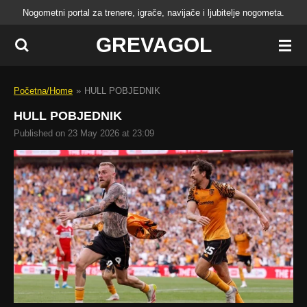
Nogometni portal za trenere, igrače, navijače i ljubitelje nogometa.
Skip
to
GREVAGOL
main
content
Početna/Home
»
HULL POBJEDNIK
HULL POBJEDNIK
Published on 23 May 2026 at 23:09