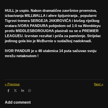
HULL je uspio. Nakon dramatične završnice prvenstva,
izbacivanja MILLWALLA i afere špijuniranja , popularni
Tigrovi trenera SERGEJA JAKIROVIĆA i bivšeg riječkog
vratara IVORA PANDURA pobjedom od 1:0 na Wembleyu
protiv MIDDLESBOROUGHA plasirali su se u PREMIER
LEAGUEU. Izvrstan rezultat i priča za pamćenje. Strijelac
jedinog gola bio je
McBurnie u sudačkoj nadoknadi.
IVOR PANDUR je u 48 utakmica 14 puta sačuvao svoju
mrežu netaknutom !
«
Previous
Next
»
S
S
S
S
h
h
h
h
a
a
a
a
r
r
r
r
Add comment
e
e
e
e