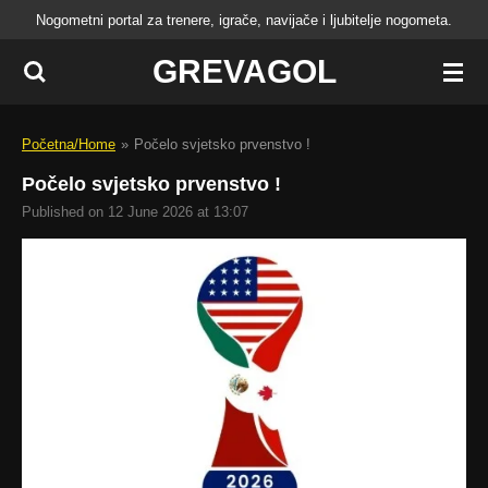
Nogometni portal za trenere, igrače, navijače i ljubitelje nogometa.
Skip
to
GREVAGOL
main
content
Početna/Home
»
Počelo svjetsko prvenstvo !
Počelo svjetsko prvenstvo !
Published on 12 June 2026 at 13:07