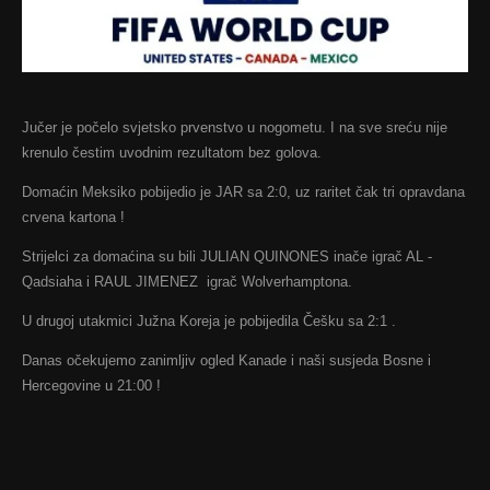
Jučer je počelo svjetsko prvenstvo u nogometu. I na sve sreću nije
krenulo čestim uvodnim rezultatom bez golova.
Domaćin Meksiko pobijedio je JAR sa 2:0, uz raritet čak tri opravdana
crvena kartona !
Strijelci za domaćina su bili JULIAN QUINONES inače igrač AL -
Qadsiaha i RAUL JIMENEZ igrač Wolverhamptona.
U drugoj utakmici Južna Koreja je pobijedila Češku sa 2:1 .
Danas očekujemo zanimljiv ogled Kanade i naši susjeda Bosne i
Hercegovine u 21:00 !