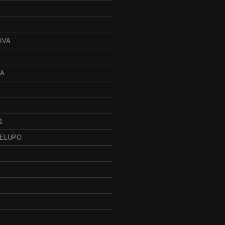
IVA
JA
1
BELUPO