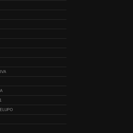
IVA
JA
1
BELUPO