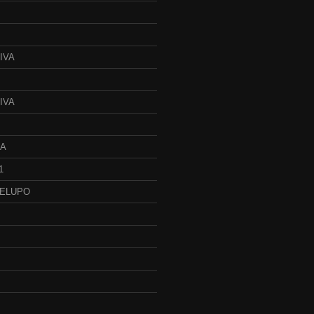
IVA
IVA
JA
1
BELUPO