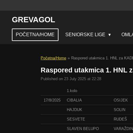
Skip
to
GREVAGOL
main
content
POČETNA/HOME
SENIORSKE LIGE
OML
Početna/Home
»
Raspored utakmica 1. HNL za KA
Raspored utakmica 1. HNL 
Published on 23 July 2025 at 22:28
1.kolo
17/8/2025
CIBALIA
OSIJEK
HAJDUK
SOLIN
SESVETE
RUDEŠ
SLAVEN BELUPO
VARAŽDIN