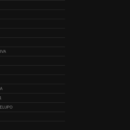
IVA
JA
1
BELUPO